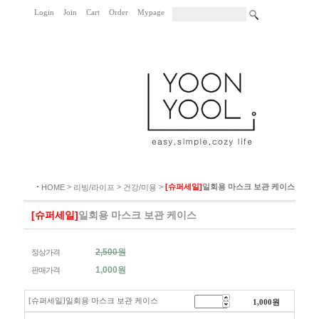
Login
Join
Cart
Order
Mypage
|
|
|
|
|
>
>
>
[슈퍼세일]
일회용 마스크 보관 케이스
HOME
리빙/라이프
건강/미용
[슈퍼세일]
일회용 마스크 보관 케이스
2,500원
정상가격
1,000
원
판매가격
[슈퍼세일]일회용 마스크 보관 케이스
1,000
원