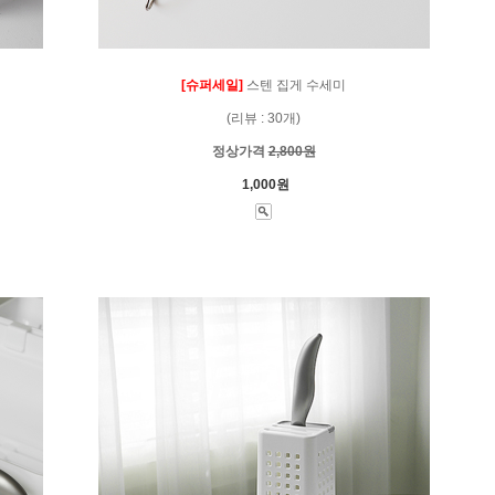
[슈퍼세일]
스텐 집게 수세미
(리뷰 : 30개)
정상가격
2,800원
1,000원