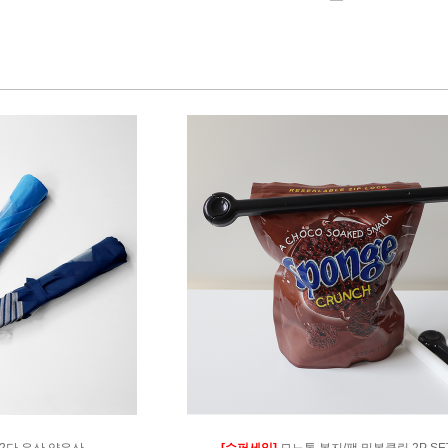
 2단 우산,양우산
[슈퍼세일]
모노톤 봉지/팩 밀봉클립 2P SE