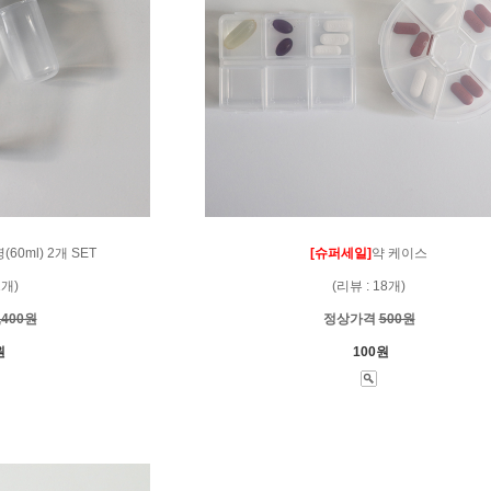
60ml) 2개 SET
[슈퍼세일]
약 케이스
1개)
(리뷰 : 18개)
,400원
정상가격
500원
원
100원