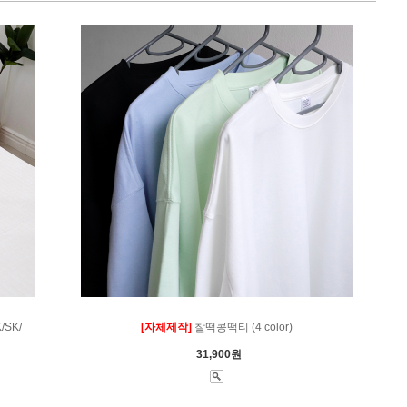
SK/
[자체제작]
찰떡콩떡티 (4 color)
31,900원