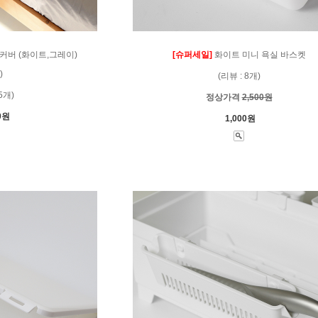
커버 (화이트,그레이)
[슈퍼세일]
화이트 미니 욕실 바스켓
)
(리뷰 : 8개)
5개)
정상가격
2,500원
0원
1,000원