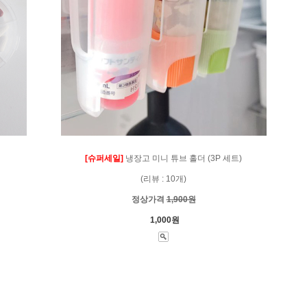
[슈퍼세일]
냉장고 미니 튜브 홀더 (3P 세트)
(리뷰 : 10개)
정상가격
1,900원
1,000원