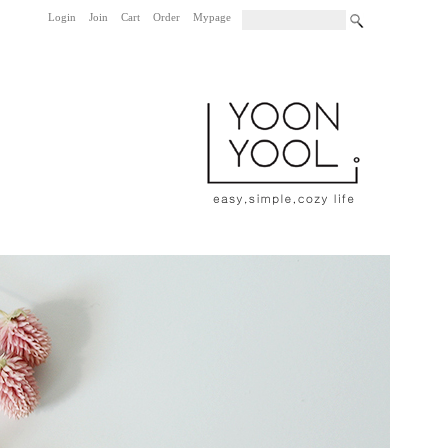
Login
Join
Cart
Order
Mypage
|
|
|
|
|