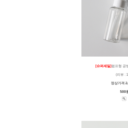
[슈퍼세일]
펌프형 공병(
(리뷰 : 
정상가격
2
500