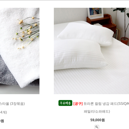
스타올 (3장묶음)
[공구]
듀라론 컬럼 냉감 패드(SS/Q/K/
패밀리/소파패드)
54개)
59,000원
0원