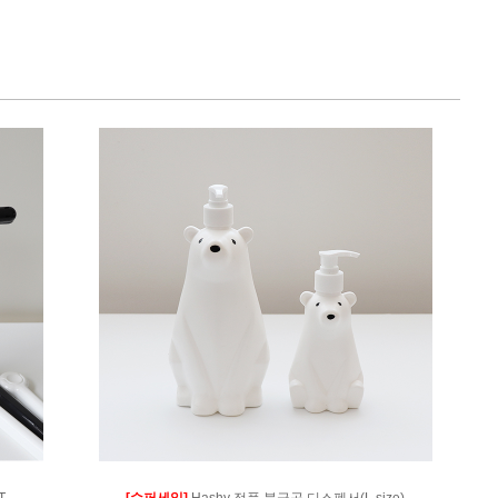
T
[슈퍼세일]
Hashy 정품 북극곰 디스펜서(L size)