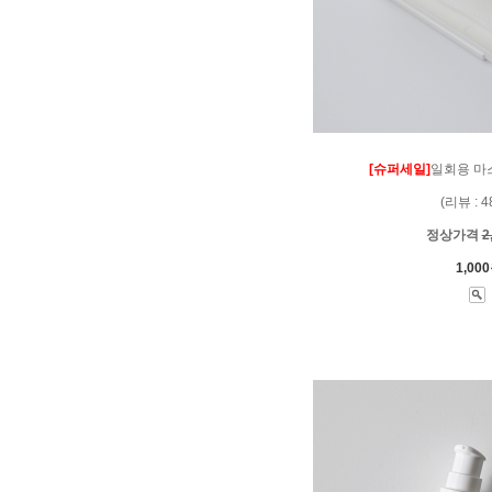
[슈퍼세일]
일회용 마
(리뷰 : 4
정상가격
2
1,00