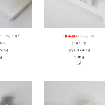
스크 보관 케이스
[슈퍼세일]
나이프 건조대
8개)
(리뷰 : 8개)
,500원
정상가격
2,400원
0원
1,000원