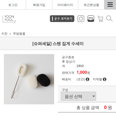
로그인
회원가입
마이페이지
최근본상품
키친
주방용품
[슈퍼세일] 스텐 집게 수세미
공구종료
후 정상가
격
2800
1,000
판매가격
원
배송비
(조건)
지역별
구성
0
원
총 상품 금액