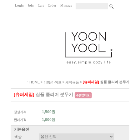
Login
Join
Cart
Order
Mypage
|
|
|
|
|
>
>
>
[슈퍼세일]
심플 클리어 분무기
HOME
리빙/라이프
세탁용품
[슈퍼세일]
심플 클리어 분무기
1,500원
정상가격
1,000원
판매가격
기본옵션
색상