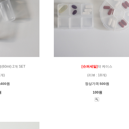
60ml) 2개 SET
[슈퍼세일]
약 케이스
1개)
(리뷰 : 18개)
,400원
정상가격
500원
원
100원