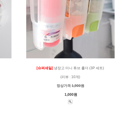
[슈퍼세일]
냉장고 미니 튜브 홀더 (3P 세트)
(리뷰 : 10개)
정상가격
1,900원
1,000원