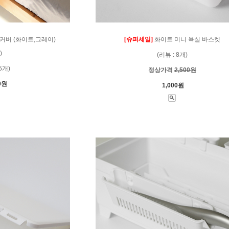
커버 (화이트,그레이)
[슈퍼세일]
화이트 미니 욕실 바스켓
)
(리뷰 : 8개)
5개)
정상가격
2,500원
0원
1,000원