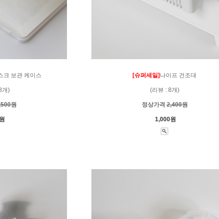
스크 보관 케이스
[슈퍼세일]
나이프 건조대
8개)
(리뷰 : 8개)
,500원
정상가격
2,400원
0원
1,000원