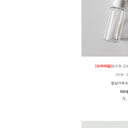
[슈퍼세일]
펌프형 공병(
(리뷰 : 
정상가격
2
500