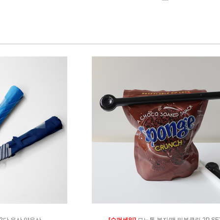
 2단 우산,양우산
[슈퍼세일]
모노톤 봉지/팩 밀봉클립 2P SE