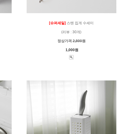
[슈퍼세일]
스텐 집게 수세미
(리뷰 : 30개)
정상가격
2,800원
1,000원