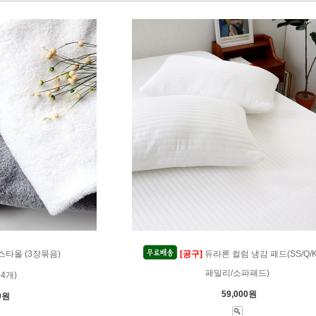
스타올 (3장묶음)
[공구]
듀라론 컬럼 냉감 패드(SS/Q/K/
패밀리/소파패드)
54개)
59,000원
0원