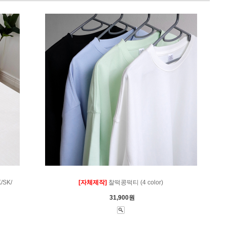
SK/
[자체제작]
찰떡콩떡티 (4 color)
31,900원