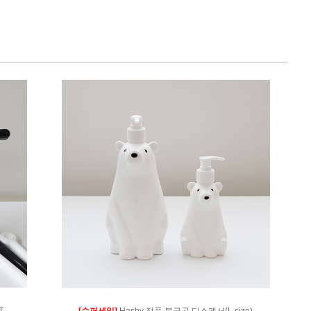
T
[슈퍼세일]
Hashy 정품 북극곰 디스펜서(L size)