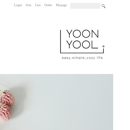
Login
Join
Cart
Order
Mypage
|
|
|
|
|