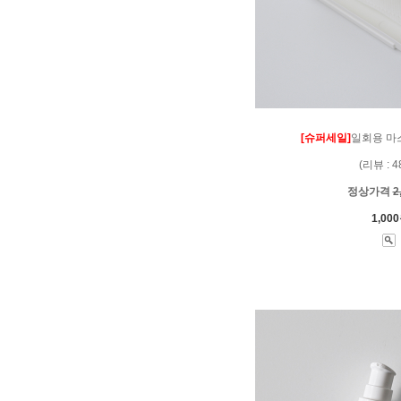
[슈퍼세일]
일회용 마
(리뷰 : 4
정상가격
2
1,00