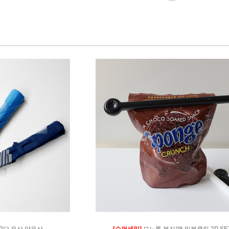
 2단 우산,양우산
[슈퍼세일]
모노톤 봉지/팩 밀봉클립 2P SE