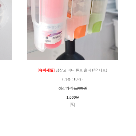
[슈퍼세일]
냉장고 미니 튜브 홀더 (3P 세트)
(리뷰 : 10개)
정상가격
1,900원
1,000원