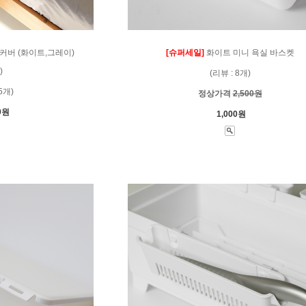
커버 (화이트,그레이)
[슈퍼세일]
화이트 미니 욕실 바스켓
)
(리뷰 : 8개)
5개)
정상가격
2,500원
0원
1,000원