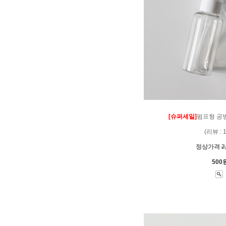
[슈퍼세일]
펌프형 공병(
(리뷰 : 
정상가격
2
500