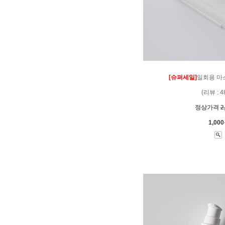
[슈퍼세일]
일회용 마
(리뷰 : 4
정상가격
2
1,00