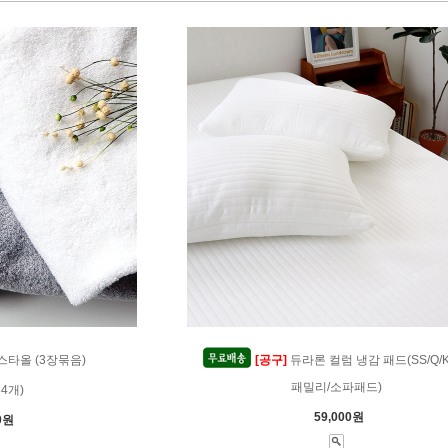
스타올 (3장묶음)
[공구]
듀라론 컬럼 냉감 패드(SS/Q/K/
패밀리/소파패드)
54개)
59,000원
0원