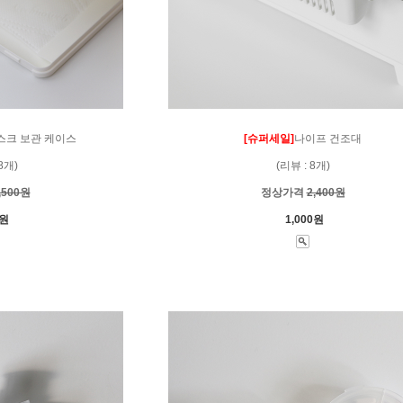
스크 보관 케이스
[슈퍼세일]
나이프 건조대
8개)
(리뷰 : 8개)
,500원
정상가격
2,400원
0원
1,000원