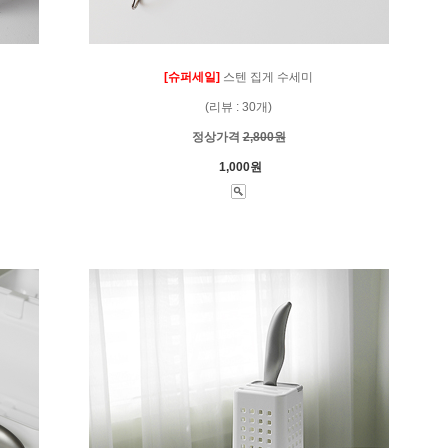
[슈퍼세일]
스텐 집게 수세미
(리뷰 : 30개)
정상가격
2,800원
1,000원