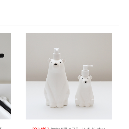
T
[슈퍼세일]
Hashy 정품 북극곰 디스펜서(L size)