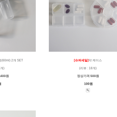
60ml) 2개 SET
[슈퍼세일]
약 케이스
1개)
(리뷰 : 18개)
,400원
정상가격
500원
원
100원