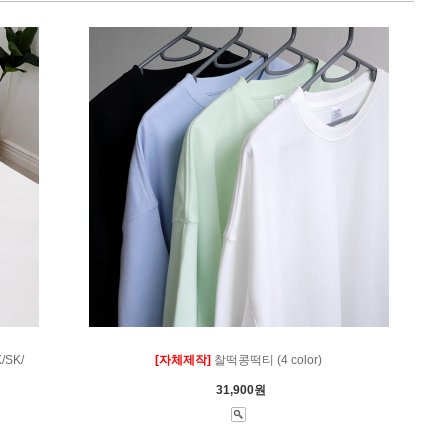
SK/
[자체제작]
찰떡콩떡티 (4 color)
31,900원