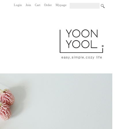
Login
Join
Cart
Order
Mypage
|
|
|
|
|